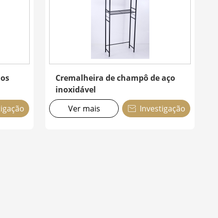
ios
Cremalheira de champô de aço
inoxidável
tigação
Ver mais
Investigação
