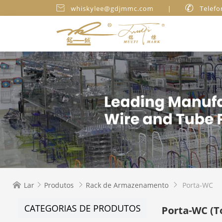

whiskylee@gdjmmc.com
|

Telefo
Lar
Produtos
Rack de Armazenamento
Porta-WC




CATEGORIAS DE PRODUTOS
Porta-WC
(T