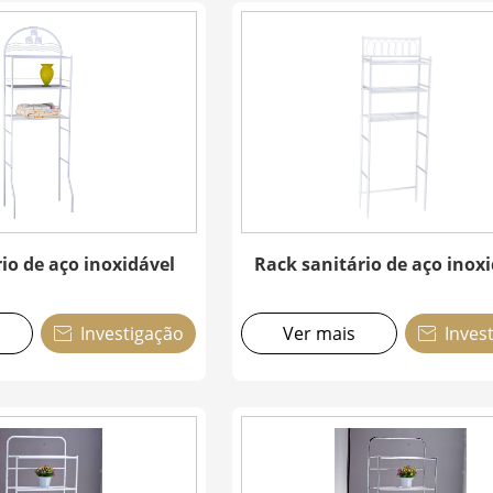
io de aço inoxidável
Rack sanitário de aço inox
Investigação
Ver mais
Inves

