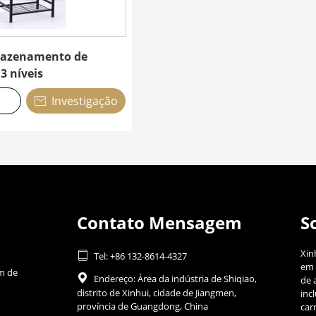
mazenamento de
3 níveis
Investigação

Contato Mensagem
S
Xin

Tel: +86 132-8614-4327
em 
m de

Endereço: Área da indústria de Shiqiao,
de 
distrito de Xinhui, cidade de Jiangmen,
inc
província de Guangdong, China
car