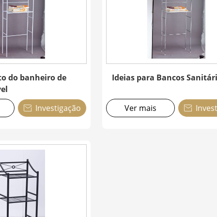
to do banheiro de
Ideias para Bancos Sanitár
el
Investigação
Ver mais
Inves

