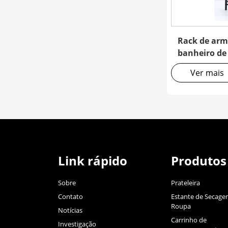
Rack de ar
banheiro de 
Ver mais
Link rápido
Produtos
Sobre
Prateleira
Contato
Estante de Secage
Roupa
Notícias
Carrinho de
Investigação