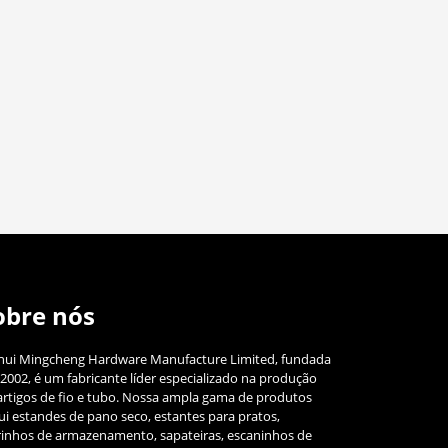
obre nós
hui Mingcheng Hardware Manufacture Limited, fundada
2002, é um fabricante líder especializado na produção
artigos de fio e tubo. Nossa ampla gama de produtos
lui estandes de pano seco, estantes para pratos,
rinhos de armazenamento, sapateiras, escaninhos de